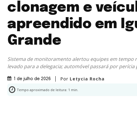
clonagem e veícu
apreendido em I
Grande
Sistema de monitoramento alertou equipes em tempo re
levado para a delegacia; automóvel passará por perícia
Por
Letycia Rocha
1 de julho de 2026
Tempo aproximado de leitura:
1
min.