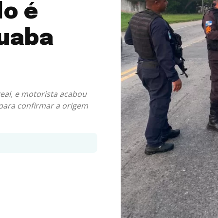
lo é
guaba
al, e motorista acabou
 para confirmar a origem