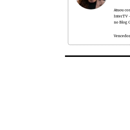
Atuou co
InterTV -
no Blog 
Vencedor