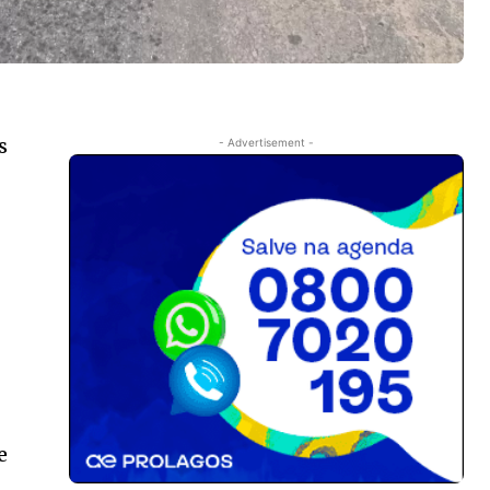
s
- Advertisement -
e