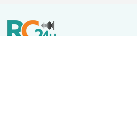
Política de Privacidade
Termos de Uso e Serviços
Política de Direitos Autorais
DESTAQUES
Boca Miúda
BOCA MIÚDA: OS BASTIDORES DA POLÍTICA NA REGIÃO
DOS LAGOS NESTA QUINTA-FEIRA (6)