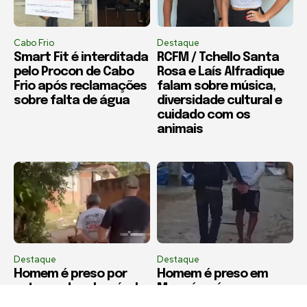
Cabo Frio
Destaque
Smart Fit é interditada
RCFM / Tchello Santa
pelo Procon de Cabo
Rosa e Laís Alfradique
Frio após reclamações
falam sobre música,
sobre falta de água
diversidade cultural e
cuidado com os
animais
Destaque
Destaque
Homem é preso por
Homem é preso em
estupro de vulnerável
Macaé após ameaçar
em Saquarema
ex-companheira de