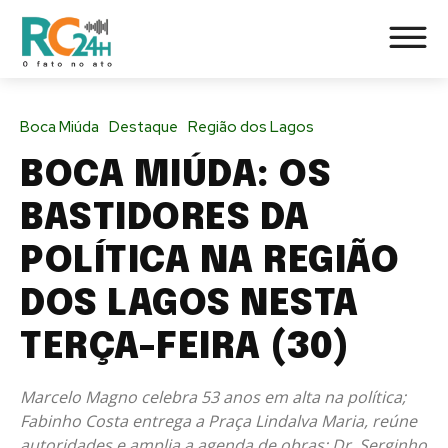
Boca Miúda
Destaque
Região dos Lagos
BOCA MIÚDA: OS
BASTIDORES DA
POLÍTICA NA REGIÃO
DOS LAGOS NESTA
TERÇA-FEIRA (30)
Marcelo Magno celebra 53 anos em alta na política;
Fabinho Costa entrega a Praça Lindalva Maria, reúne
autoridades e amplia a agenda de obras; Dr. Serginho