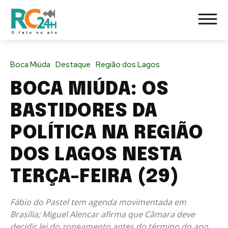
Boca Miúda
Destaque
Região dos Lagos
BOCA MIÚDA: OS
BASTIDORES DA
POLÍTICA NA REGIÃO
DOS LAGOS NESTA
TERÇA-FEIRA (29)
Fábio do Pastel tem agenda movimentada em
Brasília; Miguel Alencar afirma que Câmara deve
decidir lei do zoneamento antes do término do ano