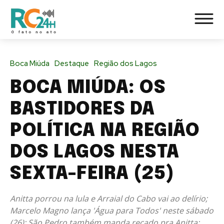
Boca Miúda
Destaque
Região dos Lagos
BOCA MIÚDA: OS
BASTIDORES DA
POLÍTICA NA REGIÃO
DOS LAGOS NESTA
SEXTA-FEIRA (25)
Anitta porrou na lula e Arraial do Cabo vai ao delírio;
Marcelo Magno lança 'Água para Todos' neste sábado
(26); São Pedro também manda recado pra Anitta;