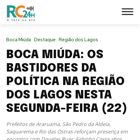
Boca Miúda
Destaque
Região dos Lagos
BOCA MIÚDA: OS
BASTIDORES DA
POLÍTICA NA REGIÃO
DOS LAGOS NESTA
SEGUNDA-FEIRA (22)
Prefeitos de Araruama, São Pedro da Aldeia,
Saquarema e Rio das Ostras reforçam presença em
encontro com Douglas Ruas; Fabinho Costa abre