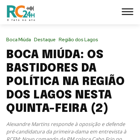
Boca Miúda
Destaque
Região dos Lagos
BOCA MIÚDA: OS
BASTIDORES DA
POLÍTICA NA REGIÃO
DOS LAGOS NESTA
QUINTA-FEIRA (2)
Alexandre Martins responde à oposição e defende
pré-candidatura da primeira-dama em entrevista à
RCFM; Novo comando da PM coloca Cabo Frio no