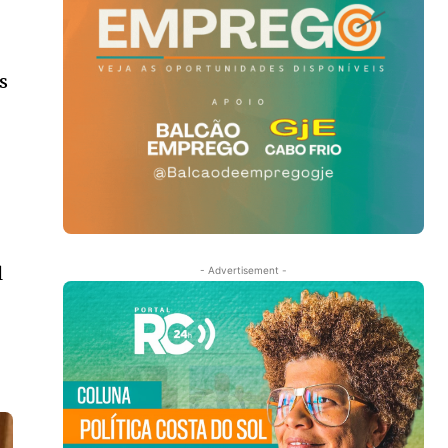
s
l
- Advertisement -