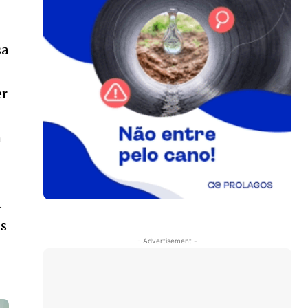
sa
er
m
.
as
- Advertisement -