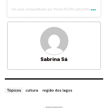
U
m post compartilhado por Portal RC24h (@rc24hnoticias)
Sabrina Sá
cultura
região dos lagos
Tópicos
- Advertisement -