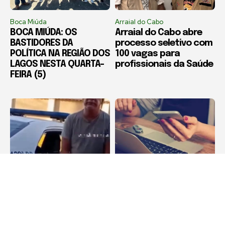
Boca Miúda
Arraial do Cabo
BOCA MIÚDA: OS
Arraial do Cabo abre
BASTIDORES DA
processo seletivo com
POLÍTICA NA REGIÃO DOS
100 vagas para
LAGOS NESTA QUARTA-
profissionais da Saúde
FEIRA (5)
Destaque
Destaque
Corretor de imóveis é
Estelionatos crescem
preso por suspeita de
441% na Região dos
estelionato imobiliário
Lagos em dez anos,
em Iguaba Grande
aponta estudo da
Firjan