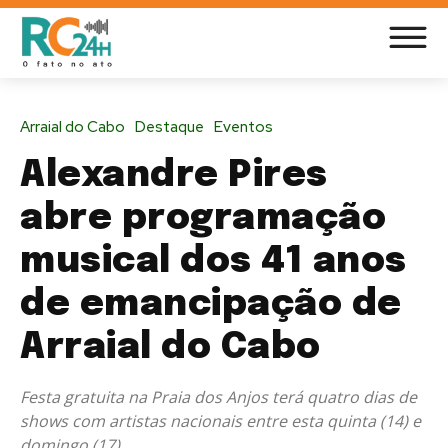
Arraial do Cabo
Destaque
Eventos
Alexandre Pires
abre programação
musical dos 41 anos
de emancipação de
Arraial do Cabo
Festa gratuita na Praia dos Anjos terá quatro dias de
shows com artistas nacionais entre esta quinta (14) e
domingo (17)