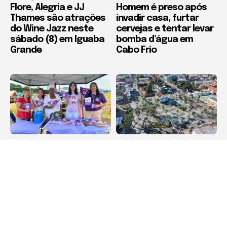
Flore, Alegria e JJ
Homem é preso após
Thames são atrações
invadir casa, furtar
do Wine Jazz neste
cervejas e tentar levar
sábado (8) em Iguaba
bomba d’água em
Grande
Cabo Frio
Destaque
Destaque
Agosto Lilás leva
Maricá recebe Corrida
orientação sobre
da Padroeira Nossa
violência contra a
Senhora do Amparo
mulher à Feira
neste domingo (9)
Municipal de São Pedro
da Aldeia