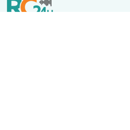
Política de Privacidade
Termos de Uso e Serviços
Política de Direitos Autorais
DESTAQUES
Boca Miúda
BOCA MIÚDA: OS BASTIDORES DA POLÍTICA NA REGIÃO
DOS LAGOS NESTA SEXTA-FEIRA (7)
Destaque
Wine Jazz 2026 tem início nesta sexta-feira (7) em
Iguaba Grande