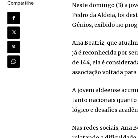
Compartilhe
Neste domingo (3) a jov
Pedro da Aldeia, foi de
Gênios, exibido no pro
Ana Beatriz, que atualm
já é reconhecida por s
de 144, ela é considerad
associação voltada para 
A jovem aldeense acumu
tanto nacionais quanto 
lógico e desafios acadê
Nas redes sociais, Ana 
relatando a dificuldade