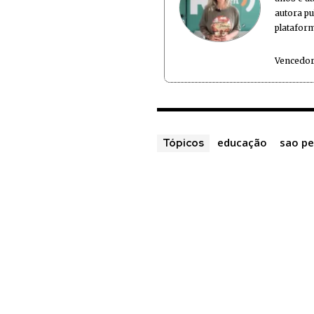
autora p
plataform
Vencedor
educação
sao pe
Tópicos