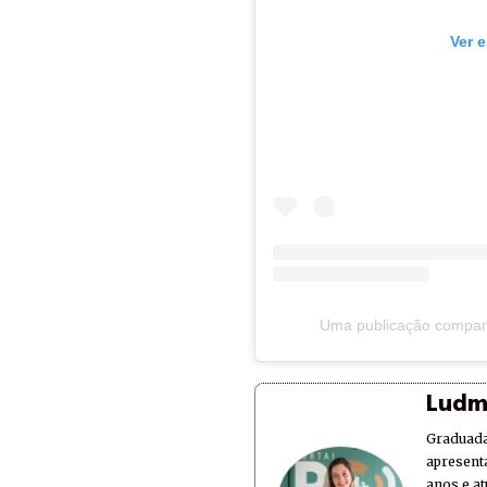
Ver 
Uma publicação compart
Ludm
Graduada
apresent
anos e at