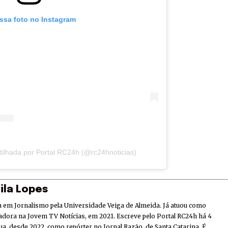
essa foto no Instagram
ilhada por Portal RC24h (@rc24hnoticias)
ila Lopes
 em Jornalismo pela Universidade Veiga de Almeida. Já atuou como
adora na Jovem TV Notícias, em 2021. Escreve pelo Portal RC24h há 4
ua, desde 2022, como repórter no Jornal Razão, de Santa Catarina. É