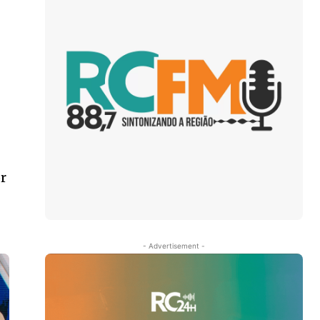
or
- Advertisement -