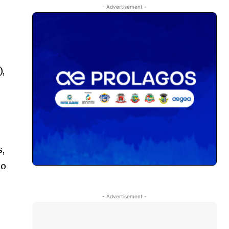
- Advertisement -
),
,
io
- Advertisement -