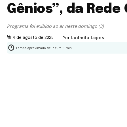
Gênios”, da Rede
Programa foi exibido ao ar neste domingo (3)
Por
Ludmila Lopes
4 de agosto de 2025
Tempo aproximado de leitura:
1
min.