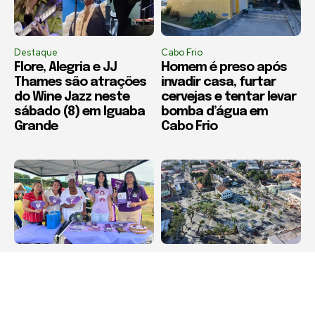
Destaque
Cabo Frio
Flore, Alegria e JJ
Homem é preso após
Thames são atrações
invadir casa, furtar
do Wine Jazz neste
cervejas e tentar levar
sábado (8) em Iguaba
bomba d’água em
Grande
Cabo Frio
Destaque
Destaque
Agosto Lilás leva
Maricá recebe Corrida
orientação sobre
da Padroeira Nossa
violência contra a
Senhora do Amparo