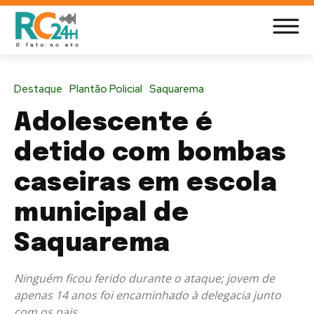
Destaque
Plantão Policial
Saquarema
Adolescente é
detido com bombas
caseiras em escola
municipal de
Saquarema
Ninguém ficou ferido durante o ataque; jovem de
apenas 14 anos foi encaminhado à delegacia junto
com os pais