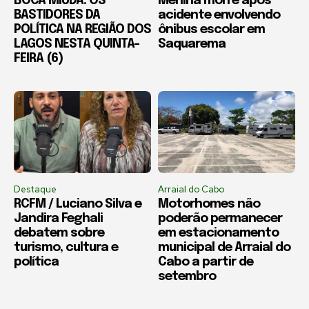
BOCA MIÚDA: OS
Menina morre após
BASTIDORES DA
acidente envolvendo
POLÍTICA NA REGIÃO DOS
ônibus escolar em
LAGOS NESTA QUINTA-
Saquarema
FEIRA (6)
Destaque
Arraial do Cabo
RCFM / Luciano Silva e
Motorhomes não
Jandira Feghali
poderão permanecer
debatem sobre
em estacionamento
turismo, cultura e
municipal de Arraial do
política
Cabo a partir de
setembro