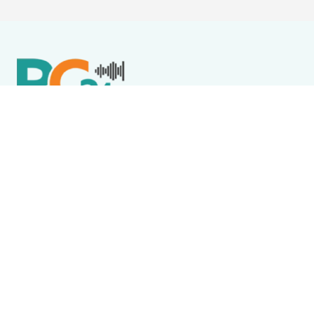
Política de Privacidade
Termos de Uso e Serviços
Política de Direitos Autorais
DESTAQUES
Boca Miúda
BOCA MIÚDA: OS BASTIDORES DA POLÍTICA NA REGIÃO