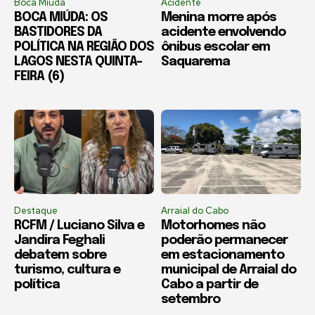
Boca Miúda
Acidente
BOCA MIÚDA: OS
Menina morre após
BASTIDORES DA
acidente envolvendo
POLÍTICA NA REGIÃO DOS
ônibus escolar em
LAGOS NESTA QUINTA-
Saquarema
FEIRA (6)
Destaque
Arraial do Cabo
RCFM / Luciano Silva e
Motorhomes não
Jandira Feghali
poderão permanecer
debatem sobre
em estacionamento
turismo, cultura e
municipal de Arraial do
política
Cabo a partir de
setembro