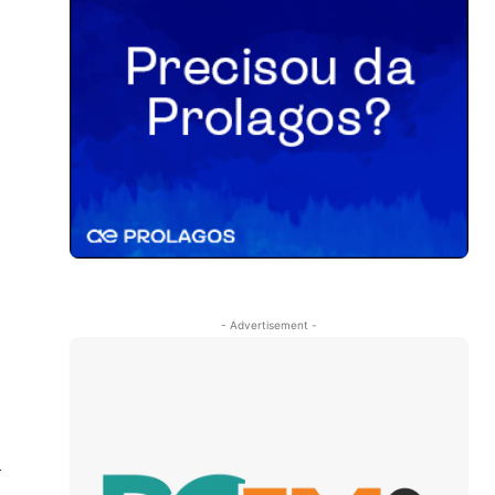
.
- Advertisement -
a