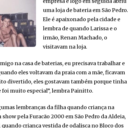
empresa e logo em seguida abriu
uma loja de bateria em São Pedro
Ele é apaixonado pela cidade e
lembra de quando Larissa e o
irmão, Renan Machado, o
visitavam na loja.
migo na casa de baterias, eu precisava trabalhar e
 Quando eles voltavam da praia com a mãe, ficavam
ito divertido, eles gostavam também porque tinha
 foi muito especial”, lembra Painitto.
umas lembranças da filha quando criança na
m show pela Furacão 2000 em São Pedro da Aldeia,
l quando criança vestida de odalisca no Bloco dos