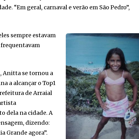
ade. “Em geral, carnaval e verão em São Pedro”,
eles sempre estavam
s frequentavam
.
 Anitta se tornou a
ina a alcançar o Top1
refeitura de Arraial
rtista
o dela na cidade. A
ensagem, dizendo:
ia Grande agora”.