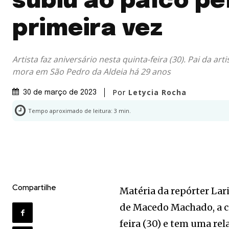
subiu ao palco pe
primeira vez
Artista faz aniversário nesta quinta-feira (30). Pai da a
mora em São Pedro da Aldeia há 29 anos
Por
Letycia Rocha
30 de março de 2023
Tempo aproximado de leitura:
3
min.
Compartilhe
Matéria da repórter Lar
de Macedo Machado, a ca
feira (30) e tem uma re