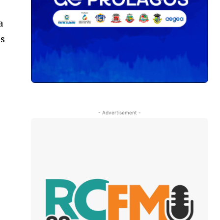
a
os
- Advertisement -