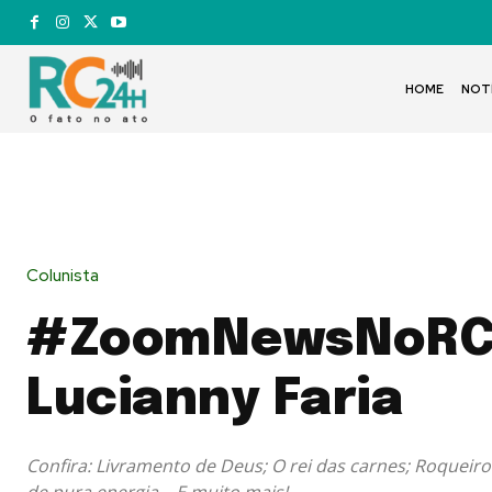
HOME
NOT
Colunista
#ZoomNewsNoRC
Lucianny Faria
Confira: Livramento de Deus; O rei das carnes; Roqueir
de pura energia... E muito mais!