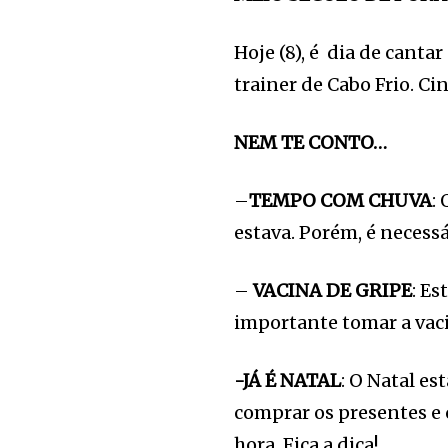
Hoje (8), é dia de cant
trainer de Cabo Frio. Ci
NEM TE CONTO…
–
TEMPO COM CHUVA
:
estava. Porém, é necess
–
VACINA DE GRIPE
: Es
importante tomar a vac
-JÁ É NATAL
: O Natal es
comprar os presentes e 
hora. Fica a dica!