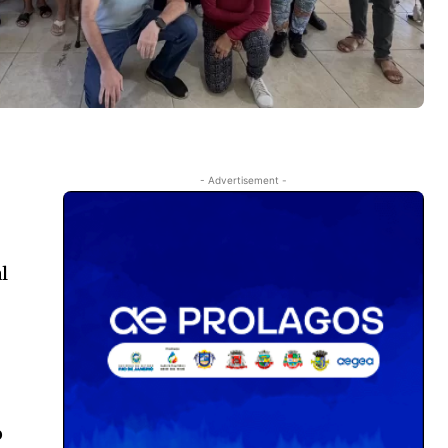
- Advertisement -
l
o