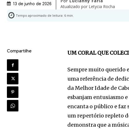
Por
Lucianny Faria
13 de junho de 2026
Atualizado por
Letycia Rocha
Tempo aproximado de leitura:
6
min.
Compartilhe
UM CORAL QUE COLEC
Sempre muito querido e 
uma referência de dedic
da Melhor Idade de Cabo
esbanjam entusiasmo e
encanta o público e faz
um repertório repleto d
demonstra que a música