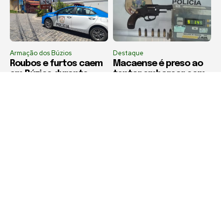
Armação dos Búzios
Destaque
Roubos e furtos caem
Macaense é preso ao
em Búzios durante
tentar embarcar com
julho, aponta balanço
revólver na bagagem
da segurança
no Aeroporto Galeão
Política de Privacidade