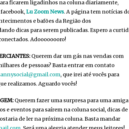
ara ficarem ligadinhos na coluna diariamente,
o facebook,
Lu Zoom News
. A página tem notícias d
tecimentos e bafões da Região dos
ando dicas para serem publicadas. Espero a curti
s conectados. Adoooooooro!
ERCIANTES:
Querem dar um gás nas vendas com
ilhares de pessoas? Basta entrar em contato
iannysocial@gmail.com
, que irei até vocês para
que realizamos. Aguardo vocês!
GEM:
Querem fazer uma surpresa para uma amiga
 e eventos para saírem na coluna social, dicas de
ostaria de ler na próxima coluna. Basta mandar
mail.com
. Será uma alegria atender meus leitores!