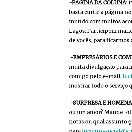
-PÁGINA DA COLUNA:
P
basta curtir a página n
mundo com muitos acon
Lagos. Participem mand
de vocês, para ficarmo
-EMPRESÁRIOS E COM
muita divulgação para m
comigo pelo e-mail,
luc
mostrar todo o serviço 
-SURPRESA E HOMENA
ou um amor? Mande fotos
notas ou qual assunto g
para
luciannysocial@g