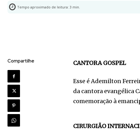
Tempo aproximado de leitura:
3
min.
Compartilhe
CANTORA GOSPEL
Esse é Ademilton Ferreira
da cantora evangélica C
comemoração à emancipa
CIRURGIÃO INTERNAC