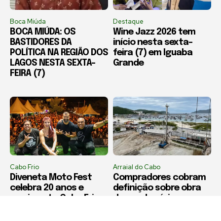
Boca Miúda
Destaque
BOCA MIÚDA: OS
Wine Jazz 2026 tem
BASTIDORES DA
início nesta sexta-
POLÍTICA NA REGIÃO DOS
feira (7) em Iguaba
LAGOS NESTA SEXTA-
Grande
FEIRA (7)
Cabo Frio
Arraial do Cabo
Diveneta Moto Fest
Compradores cobram
celebra 20 anos e
definição sobre obra
movimenta Cabo Frio a
de condomínio em
partir nesta sexta-
Arraial do Cabo
feira (6)