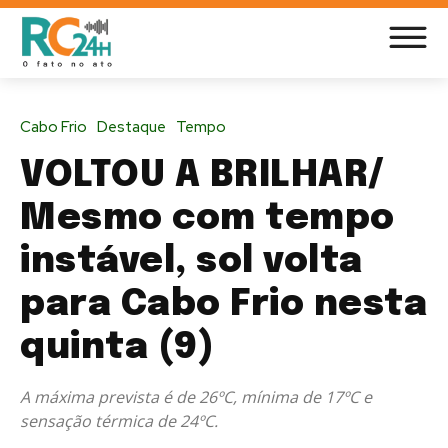
Cabo Frio
Destaque
Tempo
VOLTOU A BRILHAR/
Mesmo com tempo
instável, sol volta
para Cabo Frio nesta
quinta (9)
A máxima prevista é de 26ºC, mínima de 17ºC e
sensação térmica de 24ºC.