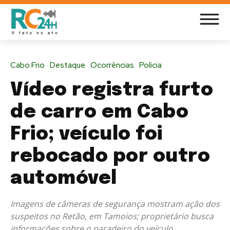
Cabo Frio
Destaque
Ocorrências
Polícia
Vídeo registra furto
de carro em Cabo
Frio; veículo foi
rebocado por outro
automóvel
Imagens de câmeras de segurança mostram ação dos
suspeitos no Retão, em Tamoios; proprietário busca
informações sobre o paradeiro do veículo