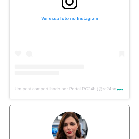
Ver essa foto no Instagram
U
m post compartilhado por Portal RC24h (@rc24hnoticias)