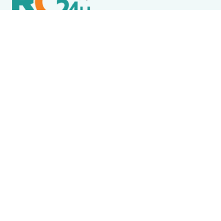
Política de Privacidade
Termos de Uso e Serviços
Política de Direitos Autorais
DESTAQUES
Boca Miúda
BOCA MIÚDA: OS BASTIDORES DA POLÍTICA NA REGIÃO
DOS LAGOS NESTA QUARTA-FEIRA (5)
Arraial do Cabo
Arraial do Cabo abre processo seletivo com 100
vagas para profissionais da Saúde