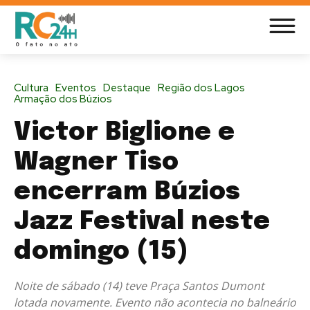
Cultura
Eventos
Destaque
Região dos Lagos
Armação dos Búzios
Victor Biglione e
Wagner Tiso
encerram Búzios
Jazz Festival neste
domingo (15)
Noite de sábado (14) teve Praça Santos Dumont
lotada novamente. Evento não acontecia no balneário