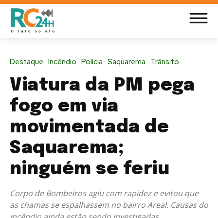
Destaque
Incêndio
Polícia
Saquarema
Trânsito
Viatura da PM pega
fogo em via
movimentada de
Saquarema;
ninguém se feriu
Corpo de Bombeiros agiu com rapidez e evitou que
as chamas se espalhassem no bairro Areal. Causas do
incêndio ainda estão sendo investigadas