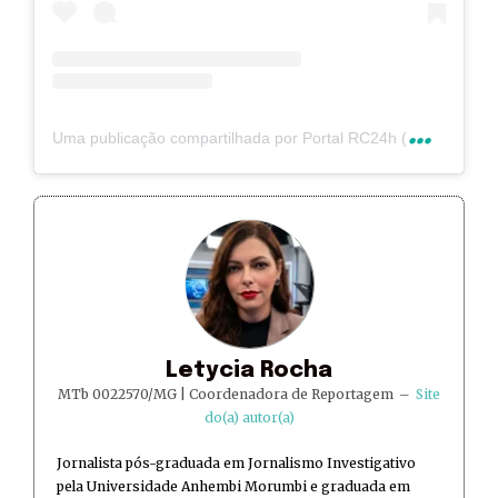
U
ma publicação compartilhada por Portal RC24h (@rc24hnoticias)
Letycia Rocha
MTb 0022570/MG | Coordenadora de Reportagem
–
Site
do(a) autor(a)
Jornalista pós-graduada em Jornalismo Investigativo
pela Universidade Anhembi Morumbi e graduada em