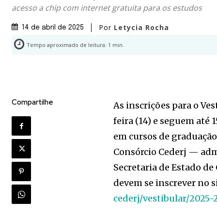
acesso a chip com internet gratuita para os estudos
Por
Letycia Rocha
14 de abril de 2025
Tempo aproximado de leitura:
1
min.
Compartilhe
As inscrições para o Ve
feira (14) e seguem até 
em cursos de graduação 
Consórcio Cederj — adm
Secretaria de Estado de
devem se inscrever no s
cederj/vestibular/2025-