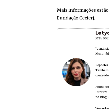
Mais informações estão 
Fundação Cecierj.
Lety
MTb 002
Jornalis
Morumbi 
Repórter
Também é
conteúdo
Atuou co
InterTV -
no Blog 
Vencedor