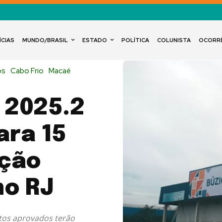
ÍCIAS
MUNDO/BRASIL
ESTADO
POLÍTICA
COLUNISTA
OCORR
os
Cabo Frio
Macaé
 2025.2
ara 15
ação
no RJ
atos aprovados terão