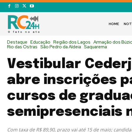
HOME
NOT
Destaque
Educação
Região dos Lagos
Armação dos Búzi
Rio das Ostras
São Pedro da Aldeia
Saquarema
Vestibular Cederj
abre inscrições p
cursos de gradu
semipresenciais 
Com taxa de R$ 89,90, prazo vai até 15 de maio; candid