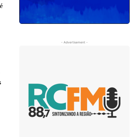
 é
- Advertisement -
o
s