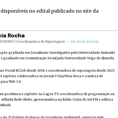
disponíveis no edital publicado no site da
cia Rocha
2570/MG | Coordenadora de Reportagem
–
Site do(a) autor(a)
ta pós-graduada em Jornalismo Investigativo pela Universidade Anhembi
e graduada em Comunicação Social pela Universidade Veiga de Almeida.
 no Portal RC24h desde 2016 e coordenadora de reportagem desde 2023.
 repórter colaboradora no jornal O Dia/Meia Hora e criadora de
 para Web 3.0.
mo produtora e repórter na Lagos TV, coordenadora de programação na
 afiliada Rede Globo, apresentadora na Rádio Costa do Sol FM e editora
Cutback.
a do 3º Prêmio Prolagos de Jornalismo Ambiental, categoria web.