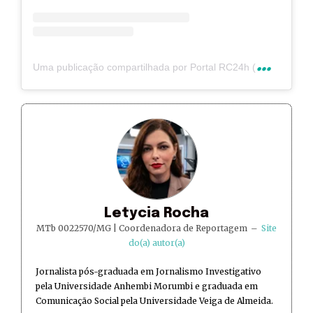
U
ma publicação compartilhada por Portal RC24h (@rc24hnoticias)
Letycia Rocha
MTb 0022570/MG | Coordenadora de Reportagem
–
Site
do(a) autor(a)
Jornalista pós-graduada em Jornalismo Investigativo
pela Universidade Anhembi Morumbi e graduada em
Comunicação Social pela Universidade Veiga de Almeida.