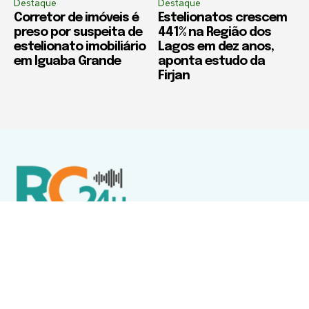
Destaque
Destaque
Corretor de imóveis é
Estelionatos crescem
preso por suspeita de
441% na Região dos
estelionato imobiliário
Lagos em dez anos,
em Iguaba Grande
aponta estudo da
Firjan
Política de Privacidade
Termos de Uso e Serviços
Política de Direitos Autorais