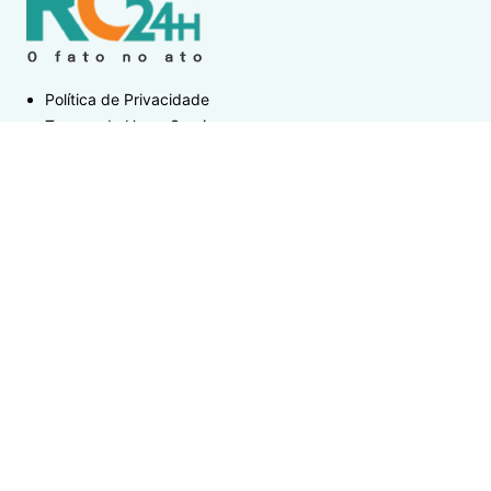
Política de Privacidade
Termos de Uso e Serviços
Política de Direitos Autorais
DESTAQUES
Destaque
RCFM / Luciano Silva e Jandira Feghali debatem
sobre turismo, cultura e política
Arraial do Cabo
Motorhomes não poderão permanecer em
estacionamento municipal de Arraial do Cabo a
partir de setembro