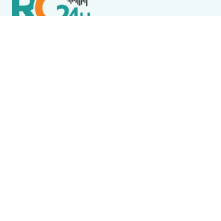
Política de Privacidade
Termos de Uso e Serviços
Política de Direitos Autorais
DESTAQUES
Destaque
Flore, Alegria e JJ Thames são atrações do Wine
Jazz neste sábado (8) em Iguaba Grande
Cabo Frio
Homem é preso após invadir casa, furtar cervejas e
tentar levar bomba d’água em Cabo Frio