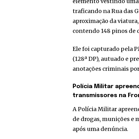
elemento vestindo uma 
traficando na Rua das Ga
aproximação da viatura,
contendo 148 pinos de c
Ele foi capturado pela 
(128ª DP), autuado e pre
anotações criminais por
Polícia Militar apree
transmissores na Fro
A Polícia Militar apree
de drogas, munições e m
após uma denúncia.