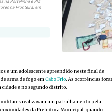
as na Portelinha e PM
ores na Fronteira, em
os e um adolescente apreendido neste final de
l de arma de fogo em
Cabo Frio
. As ocorrências for
a cidade e no segundo distrito.
is militares realizavam um patrulhamento pela
proximidades da Prefeitura Municipal, quando