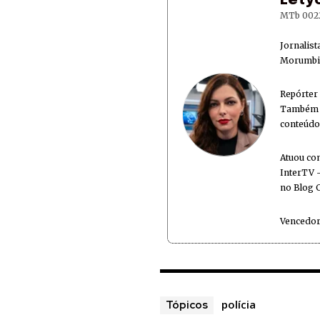
Lety
MTb 002
Jornalis
Morumbi 
Repórter
Também é
conteúdo
Atuou co
InterTV -
no Blog 
Vencedor
polícia
Tópicos