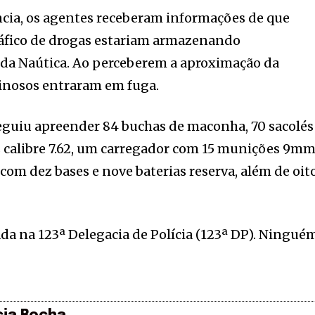
ncia, os agentes receberam informações de que
ráfico de drogas estariam armazenando
da Naútica. Ao perceberem a aproximação da
iminosos entraram em fuga.
eguiu apreender 84 buchas de maconha, 70 sacolés
 calibre 7.62, um carregador com 15 munições 9mm
com dez bases e nove baterias reserva, além de oit
ada na 123ª Delegacia de Polícia (123ª DP). Ningué