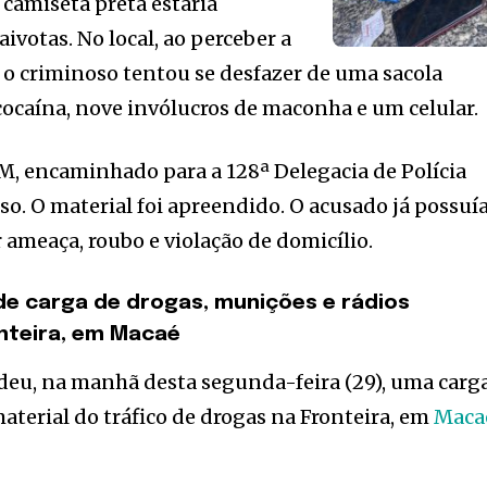
camiseta preta estaria
ivotas. No local, ao perceber a
 o criminoso tentou se desfazer de uma sacola
ocaína, nove invólucros de maconha e um celular.
PM, encaminhado para a 128ª Delegacia de Polícia
so. O material foi apreendido. O acusado já possuí
 ameaça, roubo e violação de domicílio.
nde carga de drogas, munições e rádios
nteira, em Macaé
ndeu, na manhã desta segunda-feira (29), uma carg
aterial do tráfico de drogas na Fronteira, em
Maca