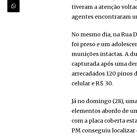
tiveram a atenção volta
agentes encontraram um 
No mesmo dia, na Rua 
foi preso e um adolesce
munições intactas. A dup
capturada após uma den
arrecadados 120 pinos d
celular e R$ 30.
Já no domingo (28), um
elementos abordo de um
com a placa coberta est
PM conseguiu localizar 