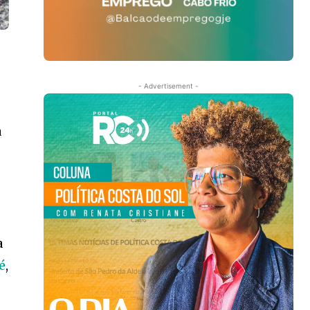
- Advertisement -
a
a
é
,