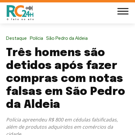
Destaque
Polícia
São Pedro da Aldeia
Três homens são
detidos após fazer
compras com notas
falsas em São Pedro
da Aldeia
Polícia apreendeu R$ 800 em cédulas falsificadas,
além de produtos adquiridos em comércios da
cidade