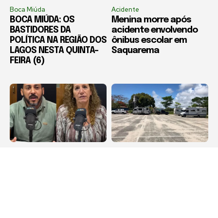
Boca Miúda
Acidente
BOCA MIÚDA: OS
Menina morre após
BASTIDORES DA
acidente envolvendo
POLÍTICA NA REGIÃO DOS
ônibus escolar em
LAGOS NESTA QUINTA-
Saquarema
FEIRA (6)
Destaque
Arraial do Cabo
RCFM / Luciano Silva e
Motorhomes não
Jandira Feghali
poderão permanecer
debatem sobre
em estacionamento
turismo, cultura e
municipal de Arraial do
política
Cabo a partir de
setembro