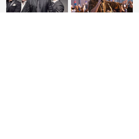
Armação dos Búzios
Destaque
Búzios Biker Fest terá
Iguaba Wine Jazz
Capital Inicial e 20
encerra programação
bandas em quatro dias
após três dias de
shows no Mirante
Dona Célia
Política de Privacidade