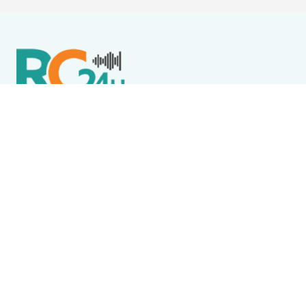
Política de Privacidade
Termos de Uso e Serviços
Política de Direitos Autorais
DESTAQUES
Boca Miúda
BOCA MIÚDA: OS BASTIDORES DA POLÍTICA NA REGIÃO
DOS LAGOS NESTA QUARTA-FEIRA (5)