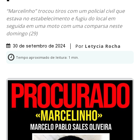
“Marcelinho” trocou tiros com um policial civil que
estava no estabelecimento e fugiu do local em
seguida em uma moto com uma comparsa neste
domingo (29)
Por
Letycia Rocha
30 de setembro de 2024
Tempo aproximado de leitura:
1
min.