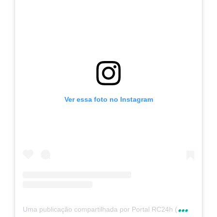
Ver essa foto no Instagram
U
ma publicação compartilhada por Portal RC24h (@rc24hnoticias)