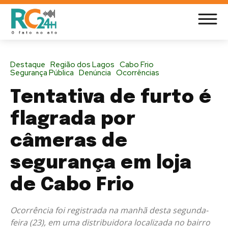
Destaque
Região dos Lagos
Cabo Frio
Segurança Pública
Denúncia
Ocorrências
Tentativa de furto é
flagrada por
câmeras de
segurança em loja
de Cabo Frio
Ocorrência foi registrada na manhã desta segunda-
feira (23), em uma distribuidora localizada no bairro