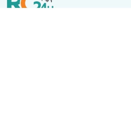
Política de Privacidade
Termos de Uso e Serviços
Política de Direitos Autorais
DESTAQUES
Boca Miúda
BOCA MIÚDA: OS BASTIDORES DA POLÍTICA NA REGIÃO
DOS LAGOS NESTA QUINTA-FEIRA (6)
Acidente
Menina morre após acidente envolvendo ônibus
escolar em Saquarema