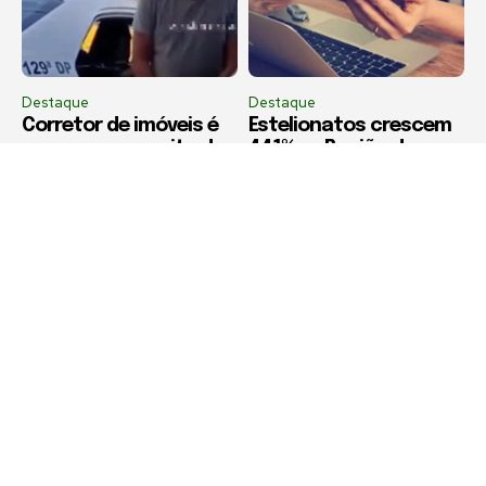
Destaque
Destaque
Corretor de imóveis é
Estelionatos crescem
preso por suspeita de
441% na Região dos
estelionato imobiliário
Lagos em dez anos,
em Iguaba Grande
aponta estudo da
Firjan