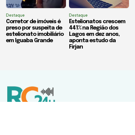
Destaque
Destaque
Corretor de imóveis é
Estelionatos crescem
preso por suspeita de
441% na Região dos
estelionato imobiliário
Lagos em dez anos,
em Iguaba Grande
aponta estudo da
Firjan
Política de Privacidade
Termos de Uso e Serviços