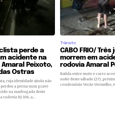
Trânsito
lista perde a
CABO FRIO/ Três 
em acidente na
morrem em acid
 Amaral Peixoto,
rodovia Amaral P
das Ostras
Batida entre moto e carro aco
noite deste sábado (27), próxi
ta, cuja identidade ainda não
condomínio Verão Vermelho, 
, perdeu a perna num grave
rrido na madrugada deste
a rodovia RJ-106, a...