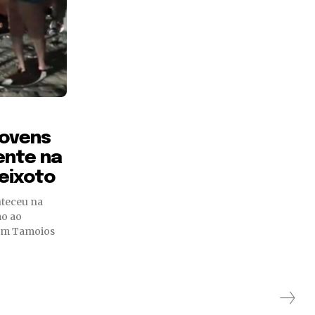
jovens
ente na
eixoto
nteceu na
mo ao
em Tamoios