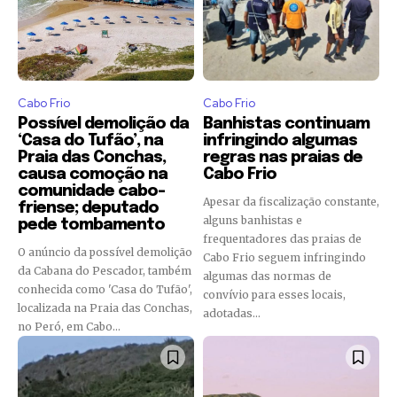
Cabo Frio
Cabo Frio
Possível demolição da
Banhistas continuam
‘Casa do Tufão’, na
infringindo algumas
Praia das Conchas,
regras nas praias de
causa comoção na
Cabo Frio
comunidade cabo-
Apesar da fiscalização constante,
friense; deputado
alguns banhistas e
pede tombamento
frequentadores das praias de
O anúncio da possível demolição
Cabo Frio seguem infringindo
da Cabana do Pescador, também
algumas das normas de
conhecida como 'Casa do Tufão',
convívio para esses locais,
localizada na Praia das Conchas,
adotadas...
no Peró, em Cabo...