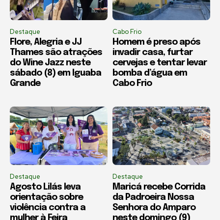
Destaque
Cabo Frio
Flore, Alegria e JJ
Homem é preso após
Thames são atrações
invadir casa, furtar
do Wine Jazz neste
cervejas e tentar levar
sábado (8) em Iguaba
bomba d’água em
Grande
Cabo Frio
Destaque
Destaque
Agosto Lilás leva
Maricá recebe Corrida
orientação sobre
da Padroeira Nossa
violência contra a
Senhora do Amparo
mulher à Feira
neste domingo (9)