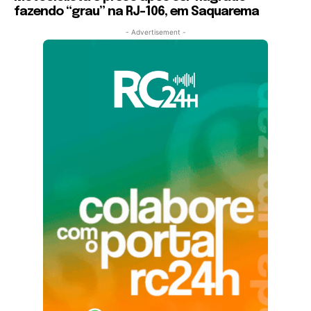
fazendo “grau” na RJ-106, em Saquarema
- Advertisement -