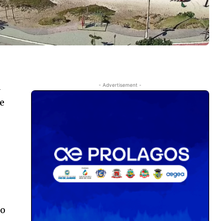
A
- Advertisement -
de
do