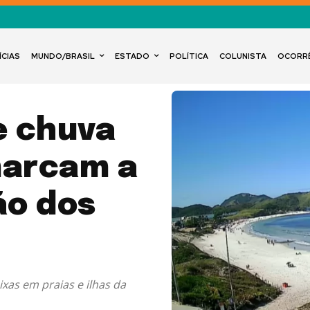
ÍCIAS
MUNDO/BRASIL
ESTADO
POLÍTICA
COLUNISTA
OCORR
e chuva
marcam a
ão dos
xas em praias e ilhas da