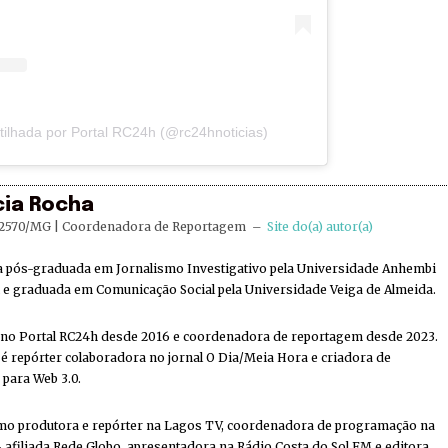
ilhada por Portal RC24h (@rc24hnoticias)
cia Rocha
2570/MG | Coordenadora de Reportagem
–
Site do(a) autor(a)
ta pós-graduada em Jornalismo Investigativo pela Universidade Anhembi
e graduada em Comunicação Social pela Universidade Veiga de Almeida.
 no Portal RC24h desde 2016 e coordenadora de reportagem desde 2023.
 repórter colaboradora no jornal O Dia/Meia Hora e criadora de
 para Web 3.0.
mo produtora e repórter na Lagos TV, coordenadora de programação na
 afiliada Rede Globo, apresentadora na Rádio Costa do Sol FM e editora