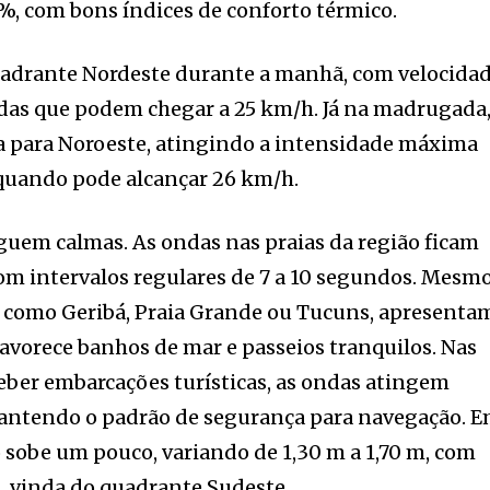
7%, com bons índices de conforto térmico.
adrante Nordeste durante a manhã, com velocida
adas que podem chegar a 25 km/h. Já na madrugada
a para Noroeste, atingindo a intensidade máxima
 quando pode alcançar 26 km/h.
guem calmas. As ondas nas praias da região ficam
com intervalos regulares de 7 a 10 segundos. Mesm
, como Geribá, Praia Grande ou Tucuns, apresenta
favorece banhos de mar e passeios tranquilos. Nas
eber embarcações turísticas, as ondas atingem
 mantendo o padrão de segurança para navegação. 
 sobe um pouco, variando de 1,30 m a 1,70 m, com
, vinda do quadrante Sudeste.