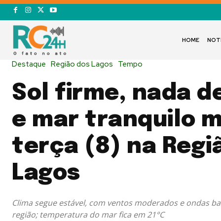
HOME
NOT
Destaque
Região dos Lagos
Tempo
Sol firme, nada d
e mar tranquilo 
terça (8) na Regi
Lagos
Clima segue estável, com ventos moderados e ondas bai
região; temperatura do mar fica em 21°C