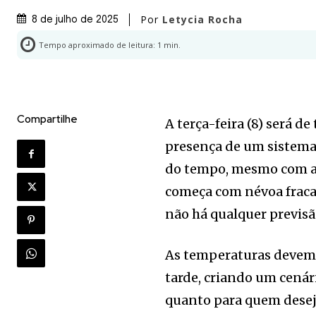
Por
Letycia Rocha
8 de julho de 2025
Tempo aproximado de leitura:
1
min.
Compartilhe
A terça-feira (8) será 
presença de um sistema
do tempo, mesmo com a 
começa com névoa fraca
não há qualquer previsã
As temperaturas devem v
tarde, criando um cenári
quanto para quem deseja