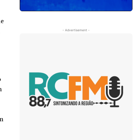
de
,
- Advertisement -
o
m
Em