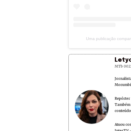
Uma publicação compart
Lety
MTb 002
Jornalis
Morumbi 
Repórter
Também é
conteúdo
Atuou co
InterTV -