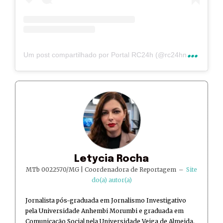
U
m post compartilhado por Portal RC24h (@rc24hnoticias)
Letycia Rocha
MTb 0022570/MG | Coordenadora de Reportagem
–
Site
do(a) autor(a)
Jornalista pós-graduada em Jornalismo Investigativo
pela Universidade Anhembi Morumbi e graduada em
Comunicação Social pela Universidade Veiga de Almeida.