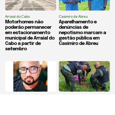
Arraial do Cabo
Casimiro de Abreu
Motorhomes não
Aparelhamento e
poderão permanecer
denúncias de
em estacionamento
nepotismo marcam a
municipal de Arraial do
gestão pública em
Cabo a partir de
Casimiro de Abreu
setembro
Arraial do Cabo
Cabo Frio
Família pede
Bugio ferido é
transferência urgente
resgatado às margens
para paciente
da Rodovia Amaral