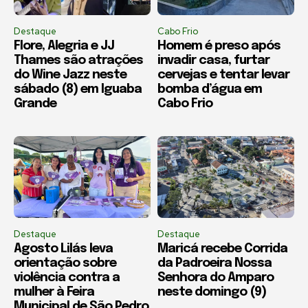
Destaque
Cabo Frio
Flore, Alegria e JJ
Homem é preso após
Thames são atrações
invadir casa, furtar
do Wine Jazz neste
cervejas e tentar levar
sábado (8) em Iguaba
bomba d’água em
Grande
Cabo Frio
Destaque
Destaque
Agosto Lilás leva
Maricá recebe Corrida
orientação sobre
da Padroeira Nossa
violência contra a
Senhora do Amparo
mulher à Feira
neste domingo (9)
Municipal de São Pedro