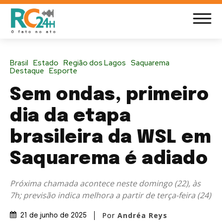
Brasil
Estado
Região dos Lagos
Saquarema
Destaque
Esporte
Sem ondas, primeiro
dia da etapa
brasileira da WSL em
Saquarema é adiado
Próxima chamada acontece neste domingo (22), às
7h; previsão indica melhora a partir de terça-feira (24)
Por
Andréa Reys
21 de junho de 2025