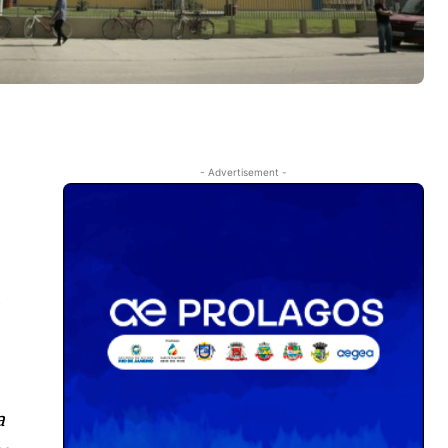
- Advertisement -
,
a