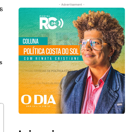
- Advertisement -
48
s