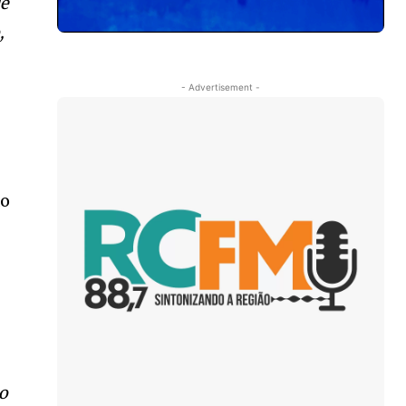
ue
,
- Advertisement -
ão
to