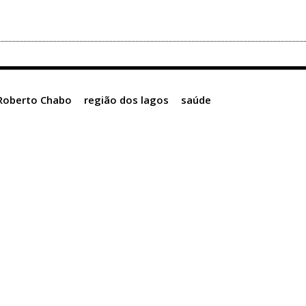
 Roberto Chabo
região dos lagos
saúde