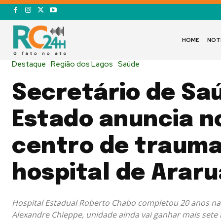
HOME
NOT
Destaque
Região dos Lagos
Saúde
Secretário de Sa
Estado anuncia n
centro de traum
hospital de Arar
Hospital Estadual Roberto Chabo completou 20 anos na 
Alexandre Chieppe, unidade ainda vai ganhar mais sete l