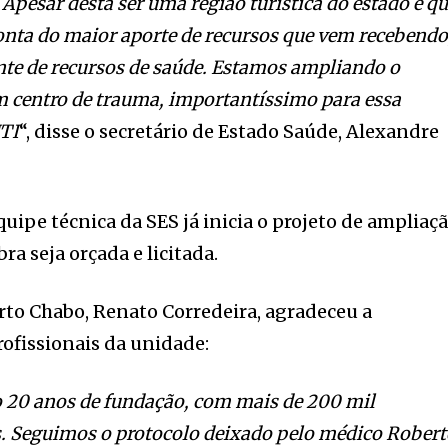
Apesar desta ser uma região turística do estado e q
onta do maior aporte de recursos que vem recebendo
nte de recursos de saúde. Estamos ampliando o
m centro de trauma, importantíssimo para essa
UTI
“, disse o secretário de Estado Saúde, Alexandre
uipe técnica da SES já inicia o projeto de ampliaç
ra seja orçada e licitada.
rto Chabo, Renato Corredeira, agradeceu a
rofissionais da unidade:
0 anos de fundação, com mais de 200 mil
. Seguimos o protocolo deixado pelo médico Rober