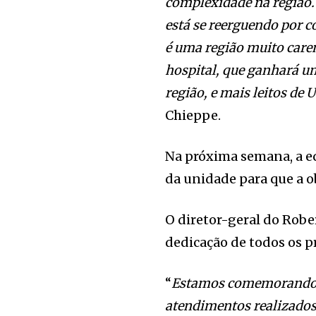
complexidade na região. 
está se reerguendo por c
é uma região muito care
hospital, que ganhará u
região, e mais leitos de 
Chieppe.
Na próxima semana, a eq
da unidade para que a ob
O diretor-geral do Robe
dedicação de todos os p
“
Estamos comemorando 2
atendimentos realizados