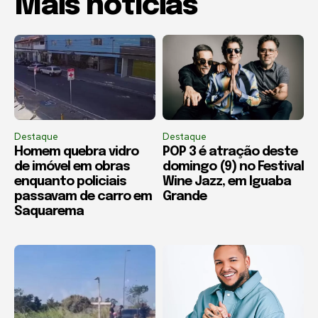
Mais notícias
Destaque
Destaque
Homem quebra vidro
POP 3 é atração deste
de imóvel em obras
domingo (9) no Festival
enquanto policiais
Wine Jazz, em Iguaba
passavam de carro em
Grande
Saquarema