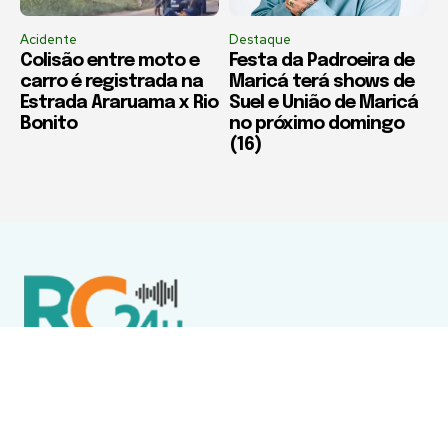
Acidente
Destaque
Colisão entre moto e
Festa da Padroeira de
carro é registrada na
Maricá terá shows de
Estrada Araruama x Rio
Suel e União de Maricá
Bonito
no próximo domingo
(16)
Política de Privacidade
Termos de Uso e Serviços
Política de Direitos Autorais