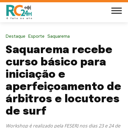
Destaque
Esporte
Saquarema
Saquarema recebe
curso básico para
iniciação e
aperfeiçoamento de
árbitros e locutores
de surf
Workshop é realizado pela FESERJ nos dias 23 e 24 de