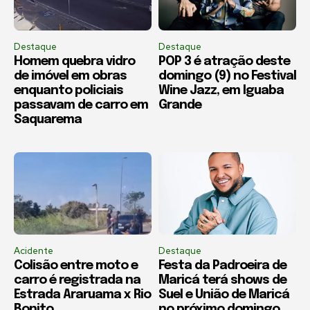
Destaque
Destaque
Homem quebra vidro
POP 3 é atração deste
de imóvel em obras
domingo (9) no Festival
enquanto policiais
Wine Jazz, em Iguaba
passavam de carro em
Grande
Saquarema
Acidente
Destaque
Colisão entre moto e
Festa da Padroeira de
carro é registrada na
Maricá terá shows de
Estrada Araruama x Rio
Suel e União de Maricá
Bonito
no próximo domingo