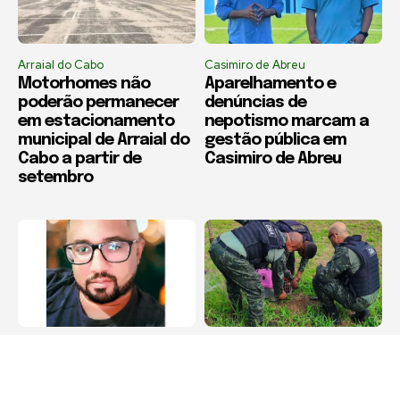
Arraial do Cabo
Casimiro de Abreu
Motorhomes não
Aparelhamento e
poderão permanecer
denúncias de
em estacionamento
nepotismo marcam a
municipal de Arraial do
gestão pública em
Cabo a partir de
Casimiro de Abreu
setembro
Arraial do Cabo
Cabo Frio
Família pede
Bugio ferido é
transferência urgente
resgatado às margens