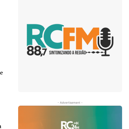
 e
- Advertisement -
a