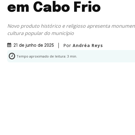
em Cabo Frio
Novo produto histórico e religioso apresenta monumento
cultura popular do município
Por
Andréa Reys
21 de junho de 2025
Tempo aproximado de leitura:
3
min.